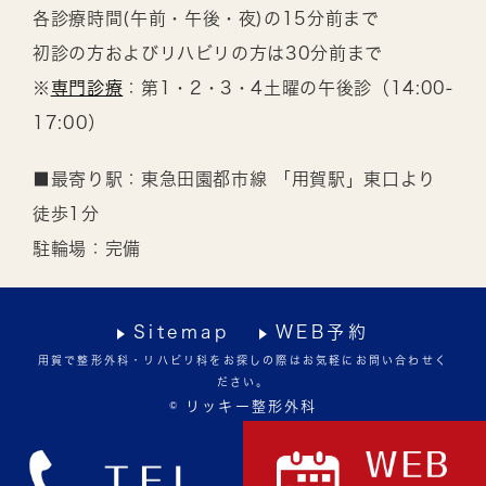
各診療時間(午前・午後・夜)の15分前まで
初診の方およびリハビリの方は30分前まで
※
専門診療
：第1・2・3・4土曜の午後診（14:00-
17:00）
■最寄り駅：東急田園都市線 「用賀駅」東口より
徒歩1分
駐輪場：完備
Sitemap
WEB予約
用賀で整形外科・リハビリ科をお探しの際はお気軽にお問い合わせく
ださい。
© リッキー整形外科